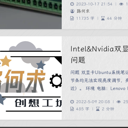
2023-10-17 21:54
|
1
路何求
11735 字
|
44 分钟
Intel&Nvidi
问题
问题 双显卡Ubuntu系统
节条均无法实现亮度调节，亮
近）。 环境 电脑：Lenovo Le
2022-5-09 20:08
|
25
485 字
|
2 分钟