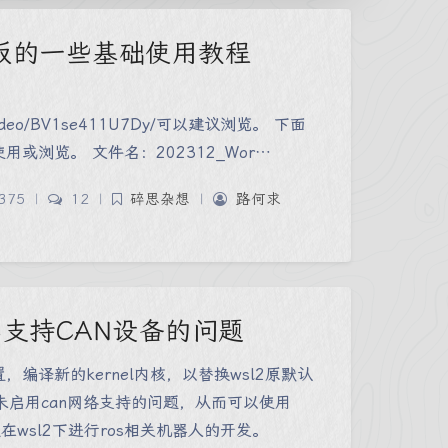
于模板的一些基础使用教程
com/video/BV1se411U7Dy/可以建议浏览。 下面
或浏览。 文件名：202312_Wor…
375
|
12
|
碎思杂想
|
路何求
不支持CAN设备的问题
置，编译新的kernel内核，以替换wsl2原默认
认未启用can网络支持的问题，从而可以使用
以及在wsl2下进行ros相关机器人的开发。