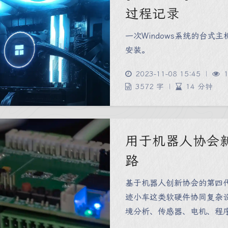
过程记录
一次Windows系统的台
安装。
2023-11-08 15:45
|
1
3572 字
|
14 分钟
用于机器人协会
路
基于机器人创新协会的第四
迹小车这类软硬件协同复杂
境分析、传感器、电机、程