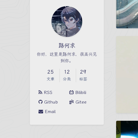
路何求
你好，这里是路何求，很高兴见
到你。
25
12
29
文章
分类
标签
RSS
Bilibili
Github
Gitee
Email