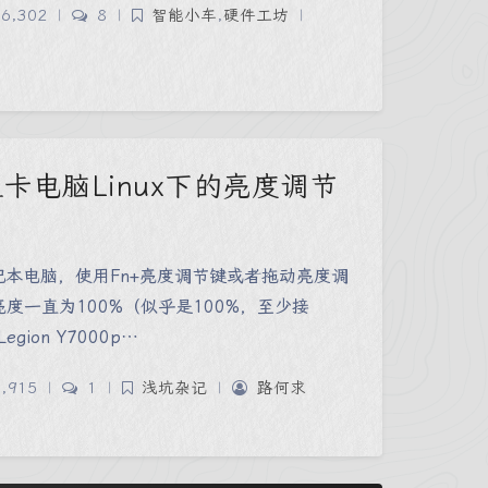
6,302
|
8
|
智能小车
,
硬件工坊
|
a双显卡电脑Linux下的亮度调节
笔记本电脑，使用Fn+亮度调节键或者拖动亮度调
度一直为100%（似乎是100%，至少接
gion Y7000p…
,915
|
1
|
浅坑杂记
|
路何求
夜间模式